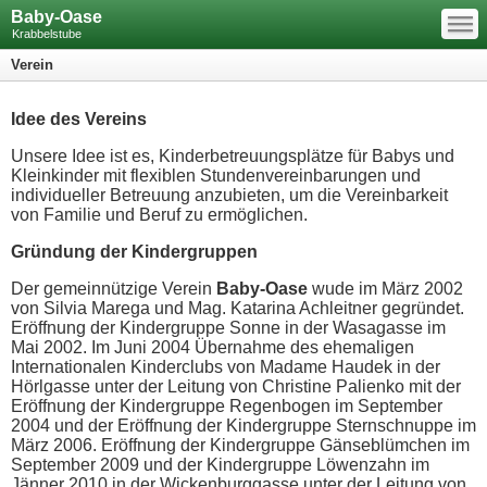
—
Baby-Oase
—
—
Krabbelstube
Verein
Idee des Vereins
Unsere Idee ist es, Kinderbetreuungsplätze für Babys und
Kleinkinder mit flexiblen Stundenvereinbarungen und
individueller Betreuung a
nzubieten
, um
die Vereinbarkeit
von Familie und Beruf zu ermöglichen.
Gründung der Kindergruppen
Der gemeinnützige Verein
Baby-Oase
wude im März 2002
von Silvia Marega und Mag. Katarina Achleitner
gegründet.
Eröffnung der Kindergruppe Sonne in der Wasagasse im
Mai 2002. Im Juni 2004 Übernahme des ehemaligen
Internationalen Kinderclubs von Madame Haudek in der
Hörlgasse unter der Leitung von Christine Palienko mit der
Eröffnung der Kindergruppe Regenbogen im September
2004 und der Eröffnung der Kindergruppe Sternschnuppe im
März 2006. Eröffnung der Kindergruppe Gänseblümchen im
September 2009 und der Kindergruppe Löwenzahn im
Jänner 2010 in der Wickenburggasse unter der Leitung von